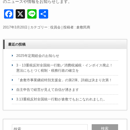
のニュースや情報をお知らせします。
F
X
Li
共
a
n
有
2017年3月20日
|
カテゴリー :
役員会
|
投稿者 : 倉敷民商
c
e
e
最近の投稿
b
2025年定期総会のお知らせ
o
3・13重税反対全国統一行動／消費税減税・インボイス廃止！
o
憲法にもとづく税制・税務行政の確立を
k
「倉敷市事業継続特別支援金」の第2弾。詳細は決まり次第！
自主申告で経営が見えて自信が湧きます
3.13重税反対全国統一行動が倉敷でもおこなわれました。