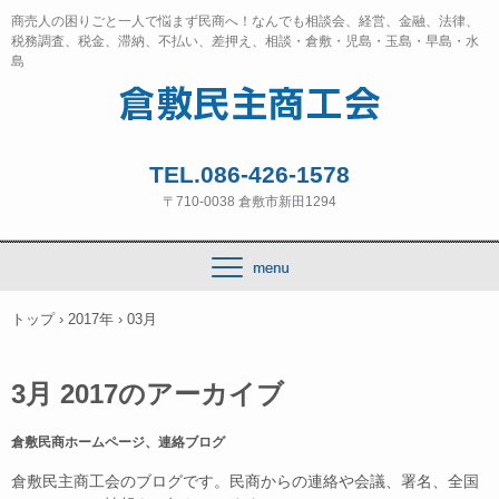
商売人の困りごと一人で悩まず民商へ！なんでも相談会、経営、金融、法律、
税務調査、税金、滞納、不払い、差押え、相談・倉敷・児島・玉島・早島・水
島
TEL.086-426-1578
〒710-0038 倉敷市新田1294
トップ
›
2017年
›
03月
3月 2017
のアーカイブ
倉敷民商ホームページ、連絡ブログ
倉敷民主商工
会のブログです。
民商からの連絡や
会議、署名、全国