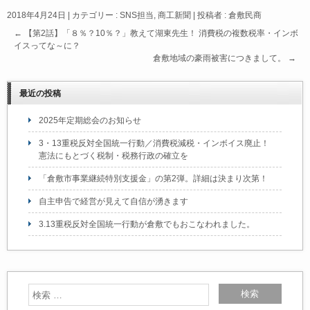
a
n
有
2018年4月24日
|
カテゴリー :
SNS担当
,
商工新聞
|
投稿者 : 倉敷民商
c
e
←
【第2話】「８％？10％？」教えて湖東先生！ 消費税の複数税率・インボ
e
イスってな～に？
倉敷地域の豪雨被害につきまして。
→
b
o
最近の投稿
o
2025年定期総会のお知らせ
k
3・13重税反対全国統一行動／消費税減税・インボイス廃止！
憲法にもとづく税制・税務行政の確立を
「倉敷市事業継続特別支援金」の第2弾。詳細は決まり次第！
自主申告で経営が見えて自信が湧きます
3.13重税反対全国統一行動が倉敷でもおこなわれました。