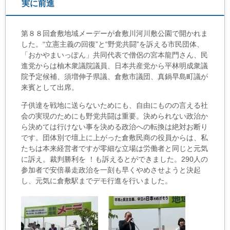
実に前進
o
o
第８８回倉敷地域メーデーが倉敷川河川敷公園で開かれま
k
した。“立憲主義の回復”と“野党共闘”を訴える市民団体、
「おかやまいっぽん」共同代表で僧侶の宮本龍門さん、民
進党からは柚木衆議院議員、日本共産党から平林明成衆議
院予定候補、須増伸子県議、倉敷市議団、真鍋早島町議が
来賓として出席。
子供達を戦地に送らないためにも、自由にものの言える社
会の実現のためにも野党共闘は重要。決められない政治か
ら決めては行けない事を決める政治への転換は絶対お断り
です。団体別で壇上に上がった倉敷民商の役員からは、私
たちは本来経営者ですが零細な立場は労働者と同じと元気
に訴え。裁判勝利を ！も訴えるとができました。290人の
参加者で安倍暴走政治を一刻も早くやめさせようと決起
し、元気に倉敷駅までデモ行進を行いました。