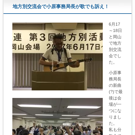
地方別交流会で小原事務局長が歌でも訴え！
6月17
～
18日
と岡山
で地方
別交流
会でし
た。
小原事
務局長
の新曲
(?)で最
後は会
場が一
つにな
りまし
た。
私も分