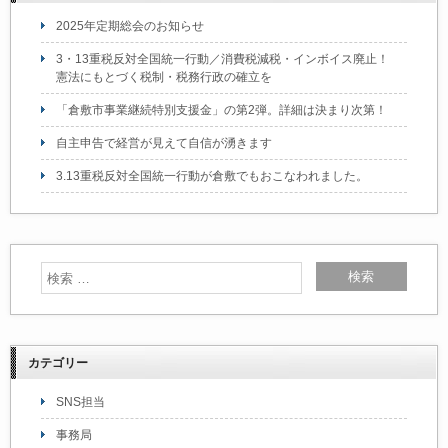
o
2025年定期総会のお知らせ
k
3・13重税反対全国統一行動／消費税減税・インボイス廃止！
憲法にもとづく税制・税務行政の確立を
「倉敷市事業継続特別支援金」の第2弾。詳細は決まり次第！
自主申告で経営が見えて自信が湧きます
3.13重税反対全国統一行動が倉敷でもおこなわれました。
カテゴリー
SNS担当
事務局