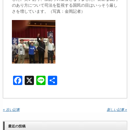
のあり方について司法を監視する国民の目はいっそう厳し
さを増しています。（写真：金岡記者）
F
X
Li
共
a
n
有
c
e
e
« 古い記事
新しい記事 »
b
o
最近の投稿