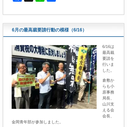
a
n
有
c
e
e
6月の最高裁要請行動の模様（6/16）
b
o
6/16は
o
最高栽
k
要請を
行いま
した。
倉敷か
らも小
原事務
局長、
山川支
える会
会長、
金岡青年部が参加しました。