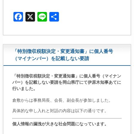
F
X
Li
共
a
n
有
c
e
e
「特別徴収税額決定・変更通知書」に個人番号
b
（マイナンバー）を記載しない要請
o
o
「特別徴収税額決定・変更通知書」に個人番号（マイナン
k
バー）を記載しない要請を岡山県庁にて伊原木知事あてに
行いました。
倉敷からは事務局長、会長、副会長が参加しました。
具体的な申し入れと対話の内容は以下の通りです。
個人情報の漏洩が大きな社会問題になっています。