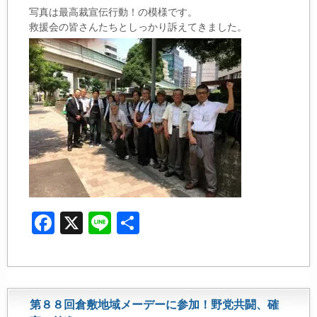
写真は最高裁宣伝行動！の模様です。
救援会の皆さんたちとしっかり訴えて
きました。
F
X
Li
共
a
n
有
c
e
e
第８８回倉敷地域メーデーに参加！野党共闘、確
b