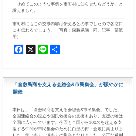
「せめてこのような事例を市町村に知らせたら
どうか」と
訴えました。
市町村にもこの交渉内容は伝えるとの事でしたので各窓口
にも伝わるでしょう。（写真：森脇県議・同、記事一部流
用）
F
X
Li
共
a
n
有
c
e
e
「倉敷民商を支える会総会&市民集会」が賑やかに
b
開催
o
o
本日は、「倉敷民商を支える会総会&市民集会」でした。
k
全国連絡会の設立や国民救援会の支援もあり、支援の輪は
全国に広がっています。今回も全国から100名を超える支
援する仲間が市民集会のために白壁の街・倉敷に集まりま
した。笑いあり、涙ありの集会となりました。公正な裁判