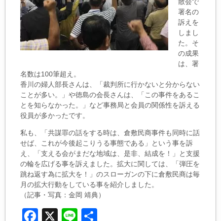
散会で
署名の
訴えを
しまし
た。そ
の成果
は、署
名数は100筆超え。
香川の婦人部長さんは、「裁判所に行かないと分からない
ことが多い。」や徳島の会長さんは、「この事件をあるこ
とを知らなかった。」など事務局と会員の関係性を訴える
役員が多かったです。
私も、「共謀罪の話をする時は、倉敷民商事件も同時に話
せば、これが今後起こりうる事態である」という事を訴
え、「支える会がまだな地域は、是非、結成を！」と支援
の輪を広げる事を訴えました。拡大に関しては、「弾圧を
跳ね返す為に拡大を！」のスローガンの下に倉敷民商は毎
月の拡大行動をしている事を紹介しました。
（記事・写真：金岡 靖典）
F
X
Li
共