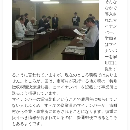
そんな
なかで
導入さ
れたマ
イナン
バー。
労働者
はマイ
ナンバ
ーを
雇
用主に
提出す
るように言われていますが、現在のところ
義務ではありま
せん。ところが、国は、市町村が発行する
地方税の「特別
徴収税額決定通知書」にマイナンバーを記
載して事業所に
送るよう指導しています。
マイナンバーの漏洩防止ということで雇用主に知らせてい
ない人もふくめ、すべての従業員のマイナンバーが、市町
村から企業・事業所に知らされることになります。慎重に
扱うべき情報が含まれているのに、普通郵便で送るところ
もあるようです。