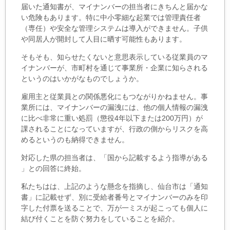
届いた通知書が、マイナンバーの担当者
にきちんと届かな
い危険もあります。特に中小零細な起業では管理責任者
（専任）や安全な管理システムは導入ができません。子供
や同居人が開封して人目に晒す可能性もあります。
そもそも、知らせた
くないと意思表示している従業員の
マ
イナンバーが、市町村を通じて事業所・企業に知らされ
る
というのはいかがなものでしょうか。
雇用主と従業員と
の関係悪化にもつながりかねません。事
業所には、マイナ
ンバーの漏洩には、他の個人情報の漏洩
に比べ非常に重い
処罰（懲役4年以下または200万円）が
課されることになっていますが、行政の側からリス
クを高
めるというのも納得できません。
対応した県の担当者は、「国から記載するよう指導がある
」との回答に終始。
私たちはは、上記のような懸念を指摘
し、仙台市は「通知
書」に記載せず、別に受給者番号とマ
イナンバーのみを印
字した付票を送ることで、万が一ミス
が起こっても個人に
結び付くことを防ぐ努力をしているこ
とを紹介。