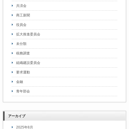
共済会
商工新聞
役員会
拡大推進委員会
未分類
税務調査
組織建設委員会
要求運動
金融
青年部会
アーカイブ
2025年8月