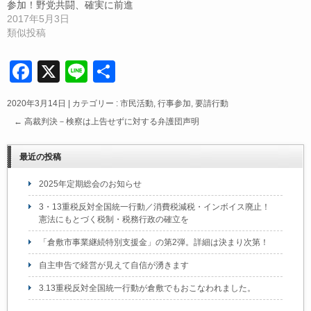
参加！野党共闘、確実に前進
2017年5月3日
類似投稿
F
X
Li
共
a
n
有
2020年3月14日
|
カテゴリー :
市民活動
,
行事参加
,
要請行動
c
e
←
高裁判決－検察は上告せずに対する弁護団声明
e
b
最近の投稿
o
2025年定期総会のお知らせ
o
3・13重税反対全国統一行動／消費税減税・インボイス廃止！
k
憲法にもとづく税制・税務行政の確立を
「倉敷市事業継続特別支援金」の第2弾。詳細は決まり次第！
自主申告で経営が見えて自信が湧きます
3.13重税反対全国統一行動が倉敷でもおこなわれました。