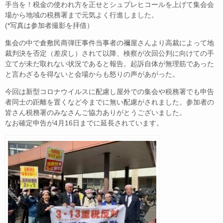
手当を！税金の使われ方を正せとシュプレヒコールを上げて集会会
場から地域の税務署まで元気よく行進しました。
(*写真は参加者撮影を拝借）
集会の中で倉敷民商弾圧事件当事者の禰屋さんより高裁によって地
裁判決を否定（差戻し）されて以降、検察が次回公判に向けての手
立てが未だ取れない状況であると報告。起訴自体が無理筋であった
と言わざるを得ないと会場からも怒りの声があがった。
今回は新型コロナウイルスに配慮し屋外での集会や税務署でも申告
者同士の距離を置くなど今までに無い配慮がされました。参加者の
皆さん税務署のみなさんご協力ありがとうございました。
なお確定申告が4月16日までに延長されています。