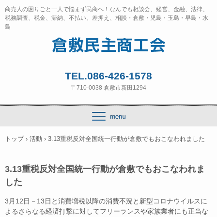
商売人の困りごと一人で悩まず民商へ！なんでも相談会、経営、金融、法律、
税務調査、税金、滞納、不払い、差押え、相談・倉敷・児島・玉島・早島・水
島
TEL.086-426-1578
〒710-0038 倉敷市新田1294
トップ
›
活動
›
3.13重税反対全国統一行動が倉敷でもおこなわれました
3.13重税反対全国統一行動が倉敷でもおこなわれま
した
3月12日－13日と消費増税以降の消費不況と新型コロナウイルスに
よるさらなる経済打撃に対してフリーランスや家族業者にも正当な