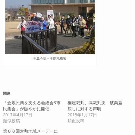
玉島会場－玉島税務署
関連
「倉敷民商を支える会総会&市
禰屋裁判、高裁判決－破棄差
民集会」が賑やかに開催
戻しに対する声明
2017年4月17日
2018年1月17日
類似投稿
類似投稿
第８８回倉敷地域メーデーに