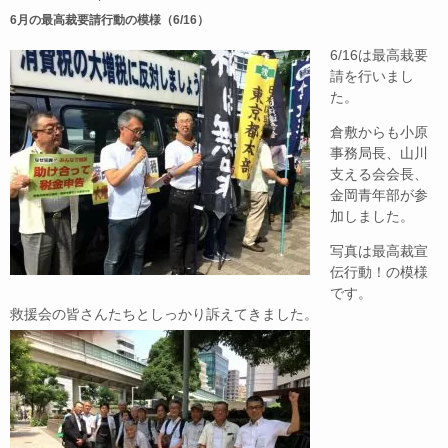
c
e
6月の最高裁要請行動の模様（6/16）
e
6/16は最高栽要
b
請を行いまし
た。
o
o
倉敷からも小原
事務局長、山川
k
支える会会長、
金岡青年部が参
加しました。
写真は最高裁宣
伝行動！の模様
です。
救援会の皆さんたちとしっかり訴えて
きました。