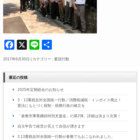
F
X
Li
共
a
n
有
2017年6月30日
|
カテゴリー :
要請行動
c
e
e
最近の投稿
b
2025年定期総会のお知らせ
o
3・13重税反対全国統一行動／消費税減税・インボイス廃止！
o
憲法にもとづく税制・税務行政の確立を
k
「倉敷市事業継続特別支援金」の第2弾。詳細は決まり次第！
自主申告で経営が見えて自信が湧きます
3.13重税反対全国統一行動が倉敷でもおこなわれました。