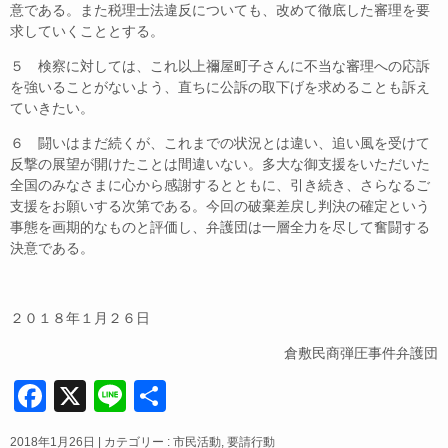
意である。また税理士法違反についても、改めて徹底した審理を要
求していくこととする。
５ 検察に対しては、これ以上禰屋町子さんに不当な審理への応訴
を強いることがないよう、直ちに公訴の取下げを求めることも訴え
ていきたい。
６ 闘いはまだ続くが、これまでの状況とは違い、追い風を受けて
反撃の展望が開けたことは間違いない。多大な御支援をいただいた
全国のみなさまに心から感謝するとともに、引き続き、さらなるご
支援をお願いする次第である。今回の破棄差戻し判決の確定という
事態を画期的なものと評価し、弁護団は一層全力を尽して奮闘する
決意である。
２０１８年１月２６日
倉敷民商弾圧事件弁護団
F
X
Li
共
a
n
有
2018年1月26日
|
カテゴリー :
市民活動
,
要請行動