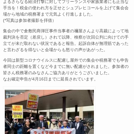
よるさらなる経済打撃に対してフリーランスや家族業者にも正当な
手当を！税金の使われ方を正せとシュプレヒコールを上げて集会会
場から地域の税務署まで元気よく行進しました。
(*写真は参加者撮影を拝借）
集会の中で倉敷民商弾圧事件当事者の禰屋さんより高裁によって地
裁判決を否定（差戻し）されて以降、検察が次回公判に向けての手
立てが未だ取れない状況であると報告。起訴自体が無理筋であった
と言わざるを得ないと会場からも怒りの声があがった。
今回は新型コロナウイルスに配慮し屋外での集会や税務署でも申告
者同士の距離を置くなど今までに無い配慮がされました。参加者の
皆さん税務署のみなさんご協力ありがとうございました。
なお確定申告が4月16日までに延長されています。