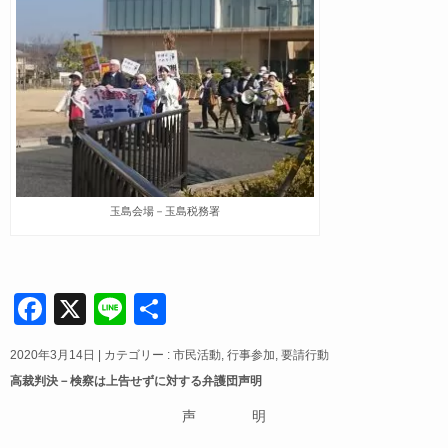
玉島会場－玉島税務署
F
X
Li
共
a
n
有
2020年3月14日
|
カテゴリー :
市民活動
,
行事参加
,
要請行動
c
e
高裁判決－検察は上告せずに対する弁護団声明
e
声 明
b