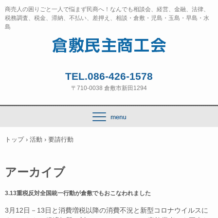
商売人の困りごと一人で悩まず民商へ！なんでも相談会、経営、金融、法律、
税務調査、税金、滞納、不払い、差押え、相談・倉敷・児島・玉島・早島・水
島
TEL.086-426-1578
〒710-0038 倉敷市新田1294
トップ
›
活動
›
要請行動
アーカイブ
3.13重税反対全国統一行動が倉敷でもおこなわれました
3月12日－13日と消費増税以降の消費不況と新型コロナウイルスに